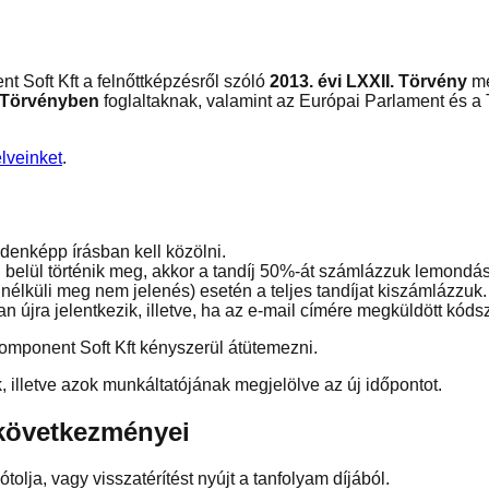
t Soft Kft a felnőttképzésről szóló
2013. évi LXXII. Törvény
me
. Törvényben
foglaltaknak, valamint az Európai Parlament és a
lveinket
.
denképp írásban kell közölni.
elül történik meg, akkor a tandíj 50%-át számlázzuk lemondási
élküli meg nem jelenés) esetén a teljes tandíjat kiszámlázzuk.
 újra jelentkezik, illetve, ha az e-mail címére megküldött kódsz
omponent Soft Kft kényszerül átütemezni.
, illetve azok munkáltatójának megjelölve az új időpontot.
gkövetkezményei
olja, vagy visszatérítést nyújt a tanfolyam díjából.