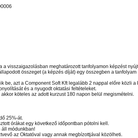
000006
 a visszaigazolásban meghatározott tanfolyamon képzést nyújt, 
lapodott összeget (a képzés díját) egy összegben a tanfolyam b
 be, azt a Component Soft Kft legalább 2 nappal előre közli a
nyolítását és a nyugodt oktatási feltételeket.
 akkor köteles az adott kurzust 180 napon belül megismételni.
dő 25%-át.
ott órákat egy következő időpontban pótolni kell.
m áll módunkban!
tvevő az Oktatóval vagy annak megbízottjával közölheti.