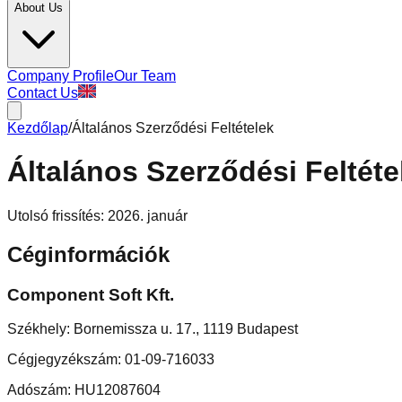
About Us
Company Profile
Our Team
Contact Us
Kezdőlap
/
Általános Szerződési Feltételek
Általános Szerződési Feltéte
Utolsó frissítés: 2026. január
Céginformációk
Component Soft Kft.
Székhely: Bornemissza u. 17., 1119 Budapest
Cégjegyzékszám: 01-09-716033
Adószám: HU12087604