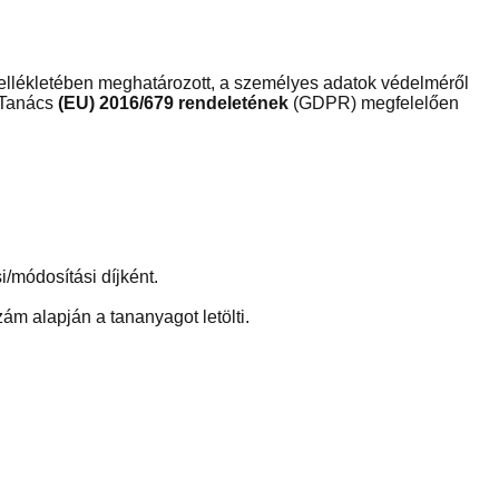
llékletében meghatározott, a személyes adatok védelméről
 Tanács
(EU) 2016/679 rendeletének
(GDPR) megfelelően
/módosítási díjként.
ám alapján a tananyagot letölti.