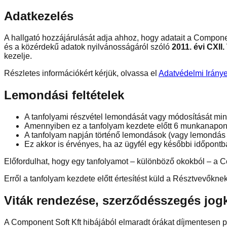
Adatkezelés
A hallgató hozzájárulását adja ahhoz, hogy adatait a Componen
és a közérdekű adatok nyilvánosságáról szóló
2011. évi CXII
kezelje.
Részletes információkért kérjük, olvassa el
Adatvédelmi Iránye
Lemondási feltételek
A tanfolyami részvétel lemondását vagy módosítását min
Amennyiben ez a tanfolyam kezdete előtt 6 munkanapon b
A tanfolyam napján történő lemondások (vagy lemondás n
Ez akkor is érvényes, ha az ügyfél egy későbbi időpontban
Előfordulhat, hogy egy tanfolyamot – különböző okokból – a C
Erről a tanfolyam kezdete előtt értesítést küld a Résztvevőknek
Viták rendezése, szerződésszegés jo
A Component Soft Kft hibájából elmaradt órákat díjmentesen pót