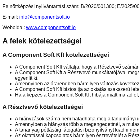
Felnőttképzési nyilvántartási szám: B/2020/001300; E/2025/
E-mail:
info@componentsoft.io
Weboldal:
www.componentsoft.io
A felek kötelezettségei
A Component Soft Kft kötelezettségei
A Component Soft Kft vállalja, hogy a Résztvevő számára
A Component Soft Kft a Résztvevő munkáltatójával megál
egyenlít ki.
Amennyiben az órarendben bármilyen változás következik
A Component Soft Kft biztosítja az oktatás szakszerű lebo
Ha a képzés a Component Soft Kft hibája miatt marad el,
A Résztvevő kötelezettségei
A hiányzások száma nem haladhatja meg a tanulmányi i
Amennyiben a hiányzás több a megengedettnél, a mulaszt
A tananyag pótlásáig látogatási bizonyítványt kiadni ne
Az oktatással kapcsolatos bármilyen észrevételét a Rész