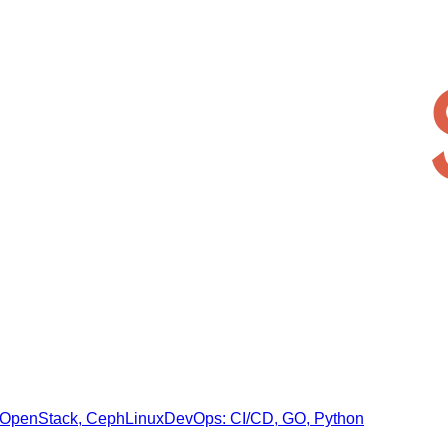
OpenStack, Ceph
Linux
DevOps: CI/CD, GO, Python