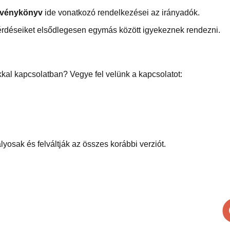
rvénykönyv
ide vonatkozó rendelkezései az irányadók.
érdéseiket elsődlegesen egymás között igyekeznek rendezni.
kkal kapcsolatban? Vegye fel velünk a kapcsolatot:
lyosak és felváltják az összes korábbi verziót.