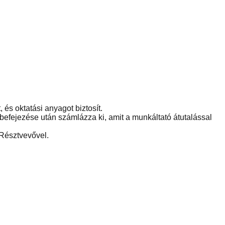
és oktatási anyagot biztosít.
efejezése után számlázza ki, amit a munkáltató átutalással
 Résztvevővel.