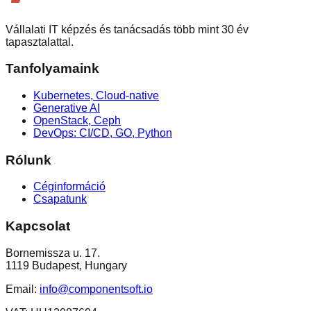
Vállalati IT képzés és tanácsadás több mint 30 év
tapasztalattal.
Tanfolyamaink
Kubernetes, Cloud-native
Generative AI
OpenStack, Ceph
DevOps: CI/CD, GO, Python
Rólunk
Céginformáció
Csapatunk
Kapcsolat
Bornemissza u. 17.
1119 Budapest, Hungary
Email:
info@componentsoft.io