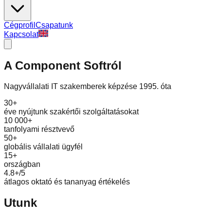
Cégprofil
Csapatunk
Kapcsolat
A Component Softról
Nagyvállalati IT szakemberek képzése 1995. óta
30+
éve nyújtunk szakértői szolgáltatásokat
10 000+
tanfolyami résztvevő
50+
globális vállalati ügyfél
15+
országban
4.8+/5
átlagos oktató és tananyag értékelés
Utunk