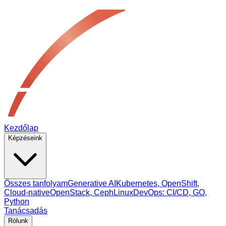
Kezdőlap
Képzéseink
Összes tanfolyam
Generative AI
Kubernetes, OpenShift,
Cloud‑native
OpenStack, Ceph
Linux
DevOps: CI/CD, GO,
Python
Tanácsadás
Rólunk