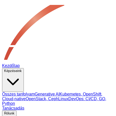
Kezdőlap
Képzéseink
Összes tanfolyam
Generative AI
Kubernetes, OpenShift,
Cloud‑native
OpenStack, Ceph
Linux
DevOps: CI/CD, GO,
Python
Tanácsadás
Rólunk